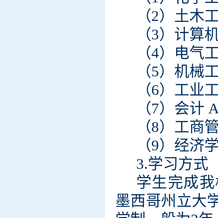
（2）
土木
（3）
计算
（4）
电气
（5）
机械
（6）
工业
（7）
会计
A
（8）
工商
（9
）
经济
3.学习方式
学生完成我
墨西哥州立大