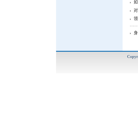
如
对
领
身
Cop