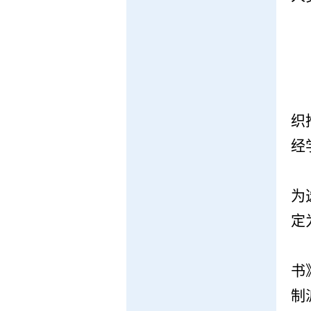
织
经
为
定
书
制