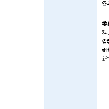
各
委
科
省
组
新