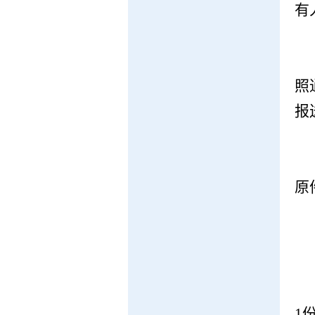
有
照
报
原
1