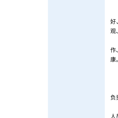
好
观
作
康
负
人